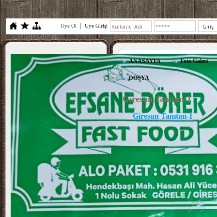
Üye Ol
Üye Girişi
ANASAYFA
Foto Galeri
DOSYA
Giresun Tanıtım-1
Giresun Tanıtım-1